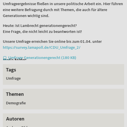
Umfrageergebnisse fließen in unsere politische Arbeit ein. Hier führen
eine weitere Befragung durch mit Themen, die auch für ältere
Generationen wichtig sind.
Heute: Ist Lambrecht generationengerecht?
Eine Frage, die nicht leicht zu beantworten ist!
Unsere Umfrage erreichen Sie online bis zum 01.04. unter
https://survey.lamapoll.de/CDU_Umfrage_2/
Umfrage Generationengerecht
(180 KB)
Media Folder:
docs
Tags
Umfrage
Themen
Demografie
Autoren