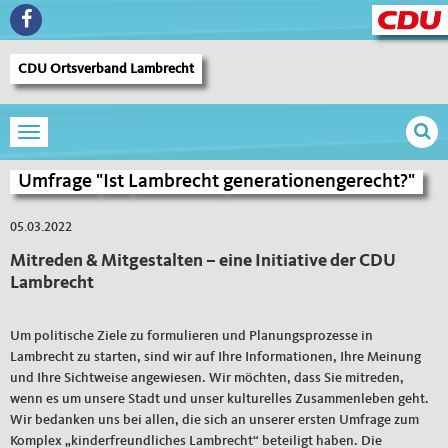
CDU Ortsverband Lambrecht
Toggle navigation
Sie sind hier
»
Umfrage "Ist Lambrecht generationengerecht?"
Umfrage "Ist Lambrecht generationengerecht?"
Umfrage
"Ist
Lambrecht
generationengerecht?"
05.03.2022
Mitreden & Mitgestalten – eine Initiative der CDU
Lambrecht
Um politische Ziele zu formulieren und Planungsprozesse in
Lambrecht zu starten, sind wir auf Ihre Informationen, Ihre Meinung
und Ihre Sichtweise angewiesen. Wir möchten, dass Sie mitreden,
wenn es um unsere Stadt und unser kulturelles Zusammenleben geht.
Wir bedanken uns bei allen, die sich an unserer ersten Umfrage zum
Komplex „kinderfreundliches Lambrecht“ beteiligt haben. Die